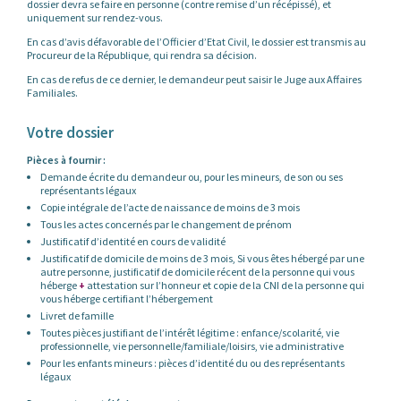
dossier devra se faire en personne (contre remise d’un récépissé), et
uniquement sur rendez-vous.
En cas d’avis défavorable de l’Officier d’Etat Civil, le dossier est transmis au
Procureur de la République, qui rendra sa décision.
En cas de refus de ce dernier, le demandeur peut saisir le Juge aux Affaires
Familiales.
Votre dossier
Pièces à fournir :
Demande écrite du demandeur ou, pour les mineurs, de son ou ses
représentants légaux
Copie intégrale de l’acte de naissance de moins de 3 mois
Tous les actes concernés par le changement de prénom
Justificatif d’identité en cours de validité
Justificatif de domicile de moins de 3 mois, Si vous êtes hébergé par une
autre personne, justificatif de domicile récent de la personne qui vous
héberge
+
attestation sur l’honneur et copie de la CNI de la personne qui
vous héberge certifiant l’hébergement
Livret de famille
Toutes pièces justifiant de l’intérêt légitime : enfance/scolarité, vie
professionnelle, vie personnelle/familiale/loisirs, vie administrative
Pour les enfants mineurs : pièces d’identité du ou des représentants
légaux