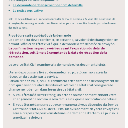
La demande de changement de nom de famille
La notice explicative
NB : Les actes délivrés en France doivent dater de moins de 3 mois. Si vous êtes de nationalité
étrangère, des renseignements complémentaires pourront vous être donnés par notre bureau
des naissances.
Procédure suite au dépôt de la demande
Le demandeur devra confirmer, en personne, sa volonté de changer de nom
devant l’officier de l’état civil à qui la demande a été déposée ou envoyée.
La confirmation ne peut avoir lieu avant l’expiration du délai de
rétractation, soit 1 mois à compter de la date de réception de la
demande.
Le service Etat Civil examinera la demande et les documents joints.
Un rendez-vous sera fixé au demandeur au plus tôt un mois après la
réception du dossier par le service.
Lors du rendez-vous, celui-ci confirmera cette demande de changement de
nom qui deviendra alors définitive et l’officier de l’état civil consignera le
changement de nom dans le registre de l’état civil.
Si vous êtes né à Berre l’Etang, un acte de naissance mentionnant votre
changement de nom vous sera remis ainsi que la notification de celui-ci.
Si vous êtes né dans une autre commune ou si vous dépendez du Service
Central de l’Etat Civil ou de l’OFPRA, un avis de mention y sera envoyé et il
sera alors possible pour vous de faire une demande d’acte mis à jour sous
une dizaine de jours