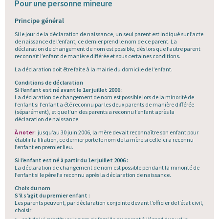
Pour une personne mineure
Principe général
Si le jour de la déclaration de naissance, un seul parent est indiqué sur l’acte
de naissance de l’enfant, ce dernier prend le nom de ce parent. La
déclaration de changement de nom est possible, dès lors que l’autre parent
reconnaît l’enfant de manière différée et sous certaines conditions.
La déclaration doit être faite à la mairie du domicile de l’enfant.
Conditions de déclaration
Si l’enfant est né avant le 1er juillet 2006 :
La déclaration de changement de nom est possible lors de la minorité de
l’enfant si l’enfant a été reconnu par les deux parents de manière différée
(séparément), et que l’un des parents a reconnu l’enfant après la
déclaration de naissance.
À noter
: jusqu’au 30 juin 2006, la mère devait reconnaître son enfant pour
établir la filiation, ce dernier porte le nom de la mère si celle-ci a reconnu
l’enfant en premier lieu.
Si l’enfant est né à partir du 1er juillet 2006 :
La déclaration de changement de nom est possible pendant la minorité de
l’enfant si le père l’a reconnu après la déclaration de naissance.
Choix du nom
S’il s’agit du premier enfant :
Les parents peuvent, par déclaration conjointe devant l’officier de l’état civil,
choisir :