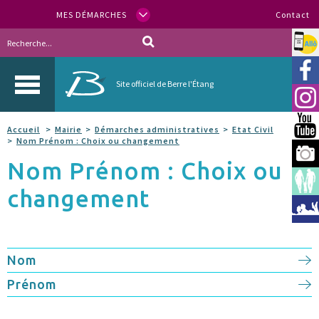
MES DÉMARCHES
Contact
Allo
Vill
Site officiel de Berre l'Étang
Inst
You
Accueil
Mairie
Démarches administratives
Etat Civil
Nom Prénom : Choix ou changement
Berr
Nom Prénom : Choix ou
Espa
changement
Méd
Nom
Prénom