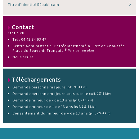
Titre d’Identité Républicain
Contact
Etat civil
Tel : 04 42 74 93 47
Centre Administratif - Entrée Marthoméla - Rez de Chaussée
Place du Souvenir Français
Voir sur un plan
Nous écrire
Téléchargements
Demande personne majeure
(pdf, 98.4 kio)
Demande personne majeure sous tutelle
(pdf, 107.5 kio)
Demande mineur de - de 13 ans
(pdf, 93.1 kio)
Demande mineur de + de 13 ans
(pdf, 113.4 kio)
Consentement du mineur de + de 13 ans
(pdf, 224.4 kio)