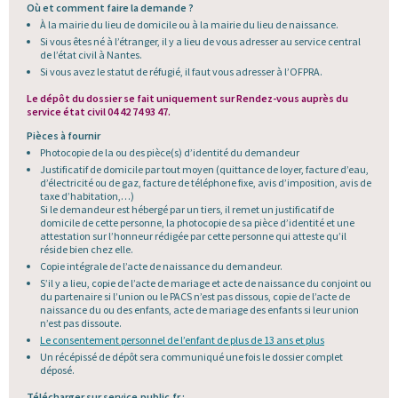
Où et comment faire la demande ?
À la mairie du lieu de domicile ou à la mairie du lieu de naissance.
Si vous êtes né à l’étranger, il y a lieu de vous adresser au service central
de l’état civil à Nantes.
Si vous avez le statut de réfugié, il faut vous adresser à l’OFPRA.
Le dépôt du dossier se fait uniquement sur Rendez-vous auprès du
service état civil 04 42 74 93 47.
Pièces à fournir
Photocopie de la ou des pièce(s) d’identité du demandeur
Justificatif de domicile par tout moyen (quittance de loyer, facture d’eau,
d’électricité ou de gaz, facture de téléphone fixe, avis d’imposition, avis de
taxe d’habitation,…)
Si le demandeur est hébergé par un tiers, il remet un justificatif de
domicile de cette personne, la photocopie de sa pièce d’identité et une
attestation sur l’honneur rédigée par cette personne qui atteste qu’il
réside bien chez elle.
Copie intégrale de l’acte de naissance du demandeur.
S’il y a lieu, copie de l’acte de mariage et acte de naissance du conjoint ou
du partenaire si l’union ou le PACS n’est pas dissous, copie de l’acte de
naissance du ou des enfants, acte de mariage des enfants si leur union
n’est pas dissoute.
Le consentement personnel de l’enfant de plus de 13 ans et plus
Un récépissé de dépôt sera communiqué une fois le dossier complet
déposé.
Télécharger sur service.public.fr :