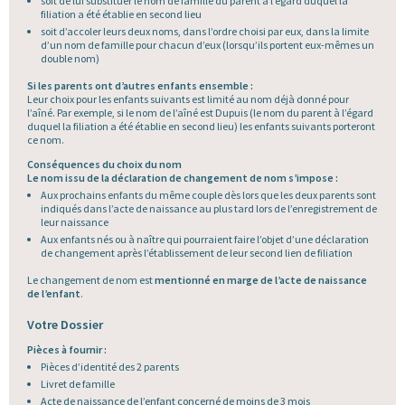
soit de lui substituer le nom de famille du parent à l’égard duquel la
filiation a été établie en second lieu
soit d’accoler leurs deux noms, dans l’ordre choisi par eux, dans la limite
d’un nom de famille pour chacun d’eux (lorsqu’ils portent eux-mêmes un
double nom)
Si les parents ont d’autres enfants ensemble :
Leur choix pour les enfants suivants est limité au nom déjà donné pour
l’aîné. Par exemple, si le nom de l’aîné est Dupuis (le nom du parent à l’égard
duquel la filiation a été établie en second lieu) les enfants suivants porteront
ce nom.
Conséquences du choix du nom
Le nom issu de la déclaration de changement de nom s’impose :
Aux prochains enfants du même couple dès lors que les deux parents sont
indiqués dans l’acte de naissance au plus tard lors de l’enregistrement de
leur naissance
Aux enfants nés ou à naître qui pourraient faire l’objet d’une déclaration
de changement après l’établissement de leur second lien de filiation
Le changement de nom est
mentionné en marge de l’acte de naissance
de l’enfant
.
Votre Dossier
Pièces à fournir :
Pièces d’identité des 2 parents
Livret de famille
Acte de naissance de l’enfant concerné de moins de 3 mois