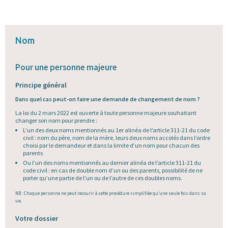
Nom
Pour une personne majeure
Principe général
Dans quel cas peut-on faire une demande de changement de nom ?
La loi du 2 mars 2022 est ouverte à toute personne majeure souhaitant
changer son nom pour prendre :
L’un des deux noms mentionnés au 1er alinéa de l’article 311-21 du code
civil : nom du père, nom de la mère, leurs deux noms accolés dans l’ordre
choisi par le demandeur et dans la limite d’un nom pour chacun des
parents
Ou l’un des noms mentionnés au dernier alinéa de l’article 311-21 du
code civil : en cas de double nom d’un ou des parents, possibilité de ne
porter qu’une partie de l’un ou de l’autre de ces doubles noms.
NB : Chaque personne ne peut recourir à cette procédure simplifiée qu’une seule fois dans sa
vie.
Votre dossier