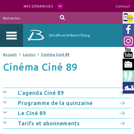
MES DÉMARCHES
Contact
Allo
Vill
Site officiel de Berre l'Étang
Inst
You
Accueil
Loisirs
Cinéma Ciné 89
Cinéma Ciné 89
Berr
Espa
Méd
L’agenda Ciné 89
Programme de la quinzaine
Le Ciné 89
Tarifs et abonnements