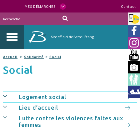
MES DÉMARCHES
Contact
Allo
Vill
Site officiel de Berre l'Étang
Inst
You
Accueil
Solidarité
Social
Social
Berr
Espa
Méd
Logement social
Lieu d’accueil
Lutte contre les violences faites aux
femmes