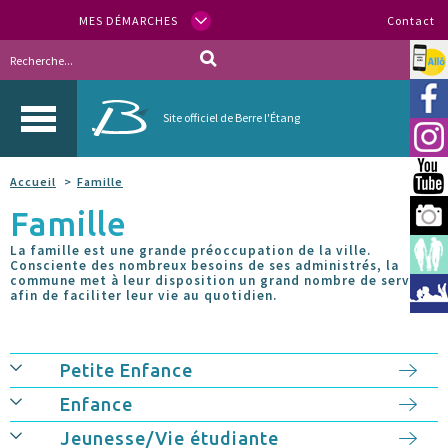
MES DÉMARCHES
Contact
Allo
Vill
Site officiel de Berre l'Étang
Inst
You
Accueil
Famille
Famille
Berr
La famille est une grande préoccupation de la ville.
Espa
Consciente des nombreux besoins de ses administrés, la
commune met à leur disposition un grand nombre de services
Méd
afin de faciliter leur vie au quotidien.
Petite Enfance
Enfance
Jeunesse/Vie étudiante