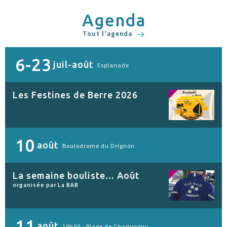
Agenda
Tout l'agenda
6-23
juil-août
Esplanade
Les Festines de Berre 2026
10
août
Boulodrome du Drignon
La semaine bouliste... Août
organisée par La BAB
11
août
10h00 -
Plage de Champigny