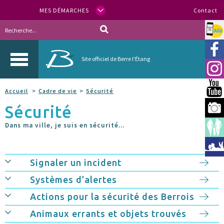
MES DÉMARCHES
Contact
Allo
Vill
Site officiel de Berre l'Étang
Inst
You
Accueil
Cadre de vie
Sécurité
Sécurité
Berr
Dans ma ville, je suis en sécurité...
Espa
Méd
Signaler un incident
Systèmes d’alertes
Actions pour la sécurité des Berrois
Animaux errants et objets trouvés