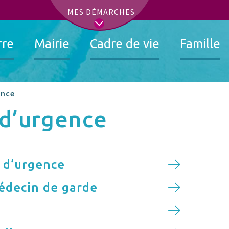
t
MES DÉMARCHES
rre
Mairie
Cadre de vie
Famille
ence
 d’urgence
 d’urgence
édecin de garde