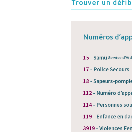
Trouver un défib
Numéros d’app
15
- Samu
Service d’Ai
17
- Police Secours
18
- Sapeurs-pompi
112
- Numéro d’appe
114
- Personnes so
119
- Enfance en da
3919
- Violences Fe