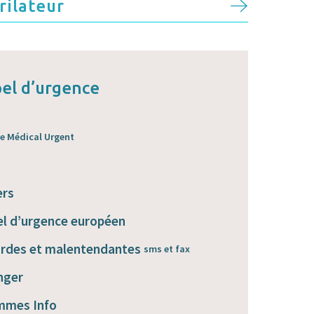
rilateur
el d’urgence
de Médical Urgent
ers
l d’urgence européen
urdes et malentendantes
sms et fax
nger
mmes Info