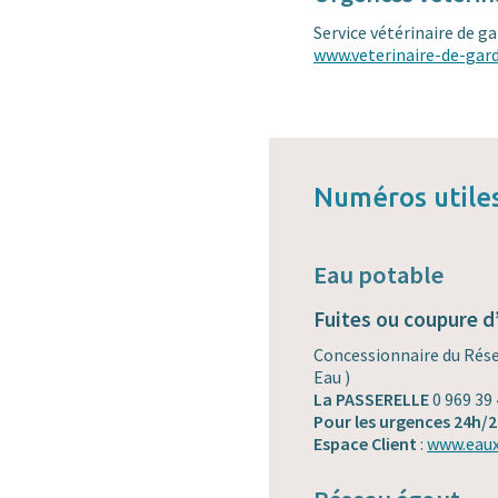
Service vétérinaire de gar
www.veterinaire-de-gard
Numéros utile
Eau potable
Fuites ou coupure d’
Concessionnaire du Rés
Eau )
La PASSERELLE
0 969 39 
Pour les urgences 24h/2
Espace Client
:
www.eaux