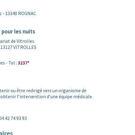
es - 13340 ROGNAC
pour les nuits
iat de Vitrolles
- 13127 VITROLLES
s - Tel :
3237*
enir ou être redirigé vers un organisme de
obtenir l’intervention d’une équipe médicale.
04 42 74 93 93
aires