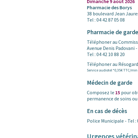
Dimanche 9 août 2026
Pharmacie des Borys
38 boulevard Jean Jaur
Tel : 04 42 87 05 08
Pharmacie de garde 
Téléphoner au Commissar
Avenue Denis Padovani 
Tel : 04 42 10 88 20
Téléphoner au Résogarde
Service audiotel *0,35€ TTC/min
Médecin de garde
Composez le
15
pour obt
permanence de soins ou 
En cas de décès
Police Municipale - Tel : 
Urgences vétérin