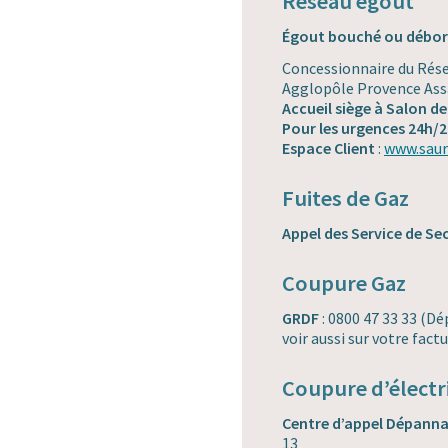
Réseau égout
Égout bouché ou débord
Concessionnaire du Rése
Agglopôle Provence Ass
Accueil siège à Salon d
Pour les urgences 24h/2
Espace Client
:
www.saurc
Fuites de Gaz
Appel des Service de Se
Coupure Gaz
GRDF
: 0800 47 33 33 (D
voir aussi sur votre fact
Coupure d’électri
Centre d’appel Dépanna
13