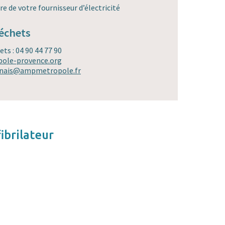
ure de votre fournisseur d’électricité
échets
ts : 04 90 44 77 90
ole-provence.org
onais@ampmetropole.fr
ibrilateur