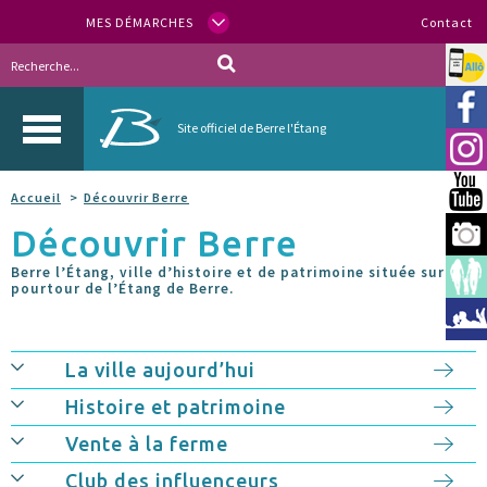
MES DÉMARCHES
Contact
Allo
Vill
Site officiel de Berre l'Étang
Inst
You
Accueil
Découvrir Berre
Découvrir Berre
Berr
Berre l’Étang, ville d’histoire et de patrimoine située sur le
Espa
pourtour de l’Étang de Berre.
Méd
La ville aujourd’hui
Histoire et patrimoine
Vente à la ferme
Club des influenceurs