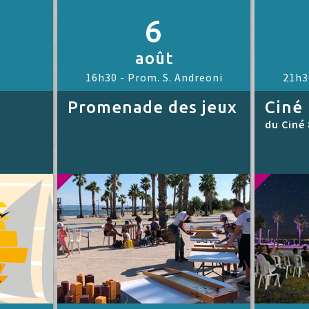
6
août
16h30 -
Prom. S. Andreoni
21h3
Promenade des jeux
Ciné 
du Ciné 