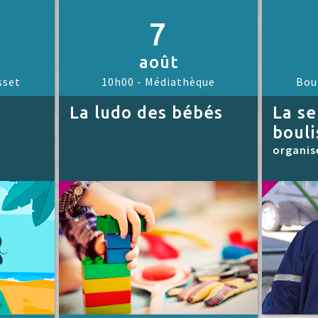
7
août
sset
10h00 -
Médiathèque
Bou
La ludo des bébés
La s
bouli
organis