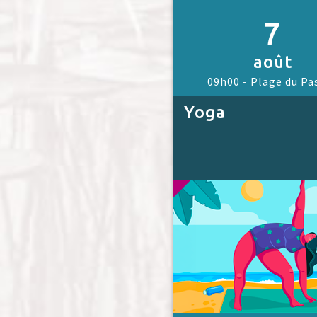
7
août
09h00 -
Plage du Pa
Yoga