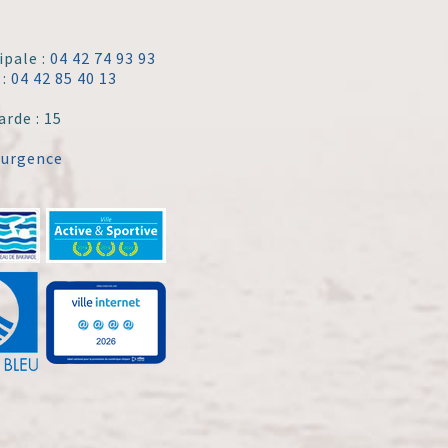
ipale :
04 42 74 93 93
 :
04 42 85 40 13
arde : 15
'urgence