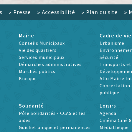
s
Presse
Accessibilité
Plan du site
M
>
>
>
>
Mairie
Cadre de vie
Conseils Municipaux
Urbanisme
Vie des quartiers
Environneme
Services municipaux
Sécurité
Démarches administratives
Transports e
Marchés publics
Développeme
Kiosque
Allo Mairie In
Concertation 
publique
Solidarité
Loisirs
Pôle Solidarités - CCAS et les
Agenda
aides
Cinéma Ciné 8
Guichet unique et permanences
Médiathèque