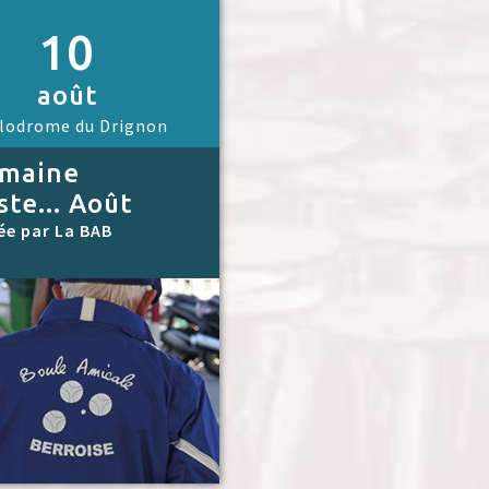
10
août
lodrome du Drignon
emaine
ste... Août
ée par La BAB