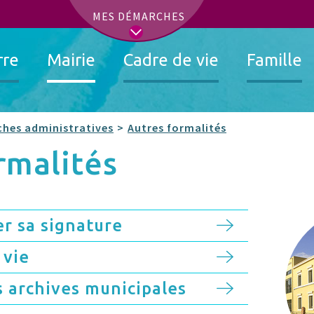
t
MES DÉMARCHES
rre
Mairie
Cadre de vie
Famille
hes administratives
Autres formalités
ormalités
er sa signature
 vie
s archives municipales