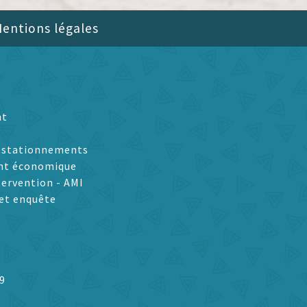
entions légales
nt
t stationnements
nt économique
tervention - AMI
et enquête
9