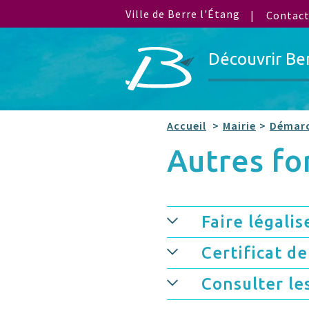
Ville de Berre l'Étang
Contac
Découvrir Be
Accueil
Mairie
Démarc
Autres f
Faire légalis
Certificat de
Consulter le