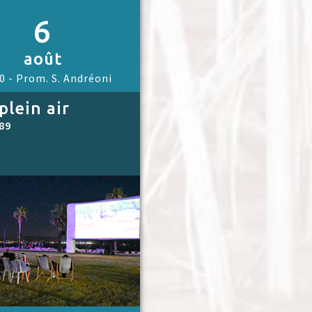
6
août
0 -
Prom. S. Andréoni
plein air
89