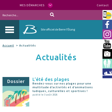
MES DÉMARCHES
Contact
Allo
Vill
Site officiel de Berre l'Étang
Inst
You
Accueil
Actualités
Berr
Actualités
Espa
Méd
L’été des plages
Dossier
Rendez-vous sur nos plages pour une
multitude d’activités et d’animations
ludiques, culturelles et sportives !
publié le 3 août 2026