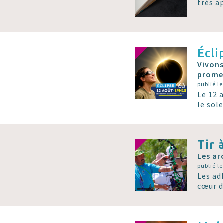
très a
Écli
Vivons
prome
publié le
Le 12 
le sol
Tir 
Les ar
publié le
Les adh
cœur d