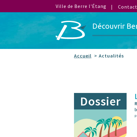
Ville de Berre l'Étang
Contac
Découvrir Be
Accueil
Actualités
Dossier
l
p