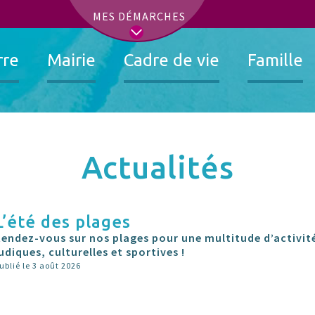
t
MES DÉMARCHES
rre
Mairie
Cadre de vie
Famille
Actualités
L’été des plages
Rendez-vous sur nos plages pour une multitude d’activit
udiques, culturelles et sportives !
ublié le 3 août 2026