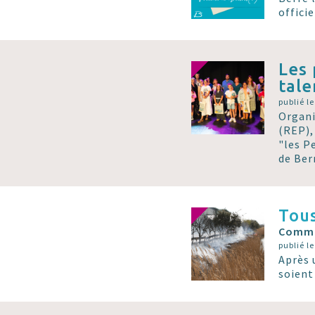
officie
Les 
tale
publié le
Organi
(REP),
"les P
de Ber
Tous
Commun
publié le
Après 
soient