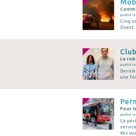
Mobi
Commun
publié le
Cinq s
Ouest.
Club
Le rob
publié le
Derniè
une fo
Perm
Pour l
publié le
La pér
servic
des us