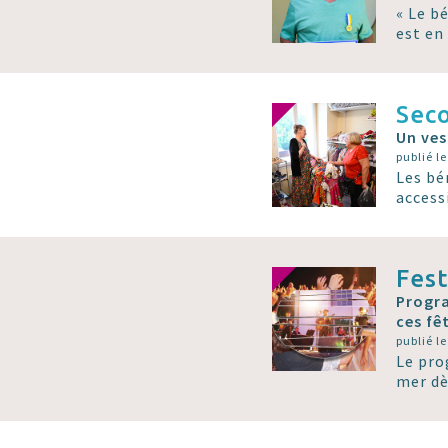
« Le b
est en
Seco
Un ves
publié le
Les bé
access
Fest
Progra
ces fêt
publié le
Le pro
mer dè