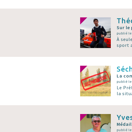
Thé
Sur le
publié le
À seul
sport 
Séc
La com
publié le
Le Pré
la sit
Yves
Médail
publié le