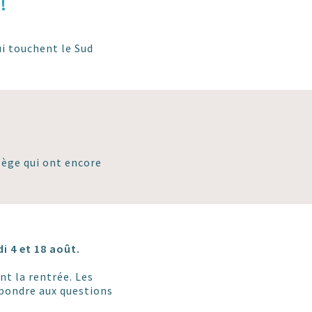
!
i touchent le Sud
lège qui ont encore
i 4 et 18 août.
nt la rentrée. Les
épondre aux questions