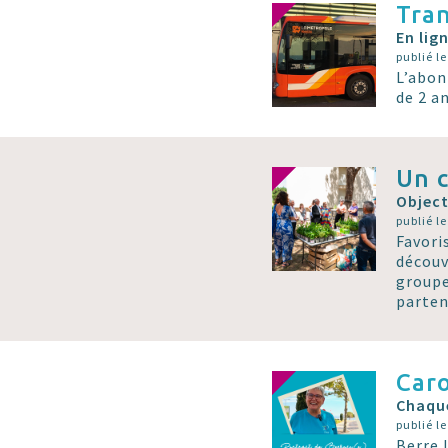
Tran
En lign
publié le
L’abon
de 2 a
Un c
Object
publié le
Favori
découv
groupe
parten
Caro
Chaque
publié le
Berre l