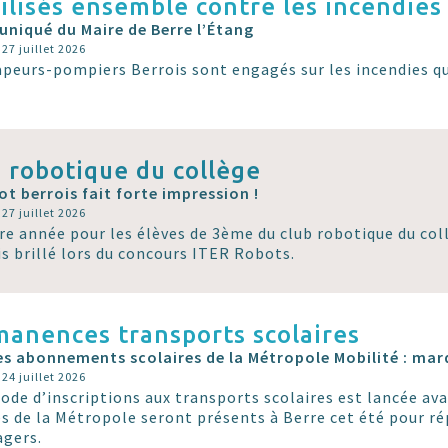
lisés ensemble contre les incendies 
iqué du Maire de Berre l’Étang
 27 juillet 2026
apeurs-pompiers Berrois sont engagés sur les incendies qu
 robotique du collège
ot berrois fait forte impression !
 27 juillet 2026
re année pour les élèves de 3ème du club robotique du col
is brillé lors du concours ITER Robots.
anences transports scolaires
es abonnements scolaires de la Métropole Mobilité : mard
 24 juillet 2026
iode d’inscriptions aux transports scolaires est lancée ava
es de la Métropole seront présents à Berre cet été pour r
agers.