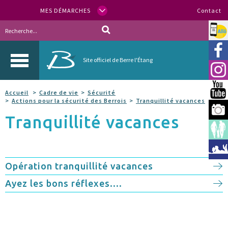
MES DÉMARCHES
Contact
Allo
Vill
Site officiel de Berre l'Étang
Inst
You
Accueil
Cadre de vie
Sécurité
Actions pour la sécurité des Berrois
Tranquillité vacances
Berr
Tranquillité vacances
Espa
Méd
Opération tranquillité vacances
Ayez les bons réflexes....