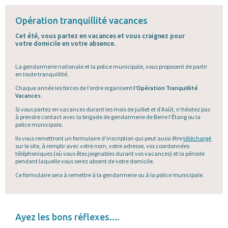
Opération tranquillité vacances
Cet été, vous partez en vacances et vous craignez pour
votre domicile en votre absence.
La gendarmerie nationale et la police municipale, vous proposent de partir
en toute tranquillité.
Chaque année les forces de l’ordre organisent
l’Opération Tranquillité
Vacances
.
Si vous partez en vacances durant les mois de juillet et d’Août, n’hésitez pas
à prendre contact avec la brigade de gendarmerie de Berre l’Étang ou la
police municipale.
Ils vous remettront un formulaire d’inscription qui peut aussi être
téléchargé
sur le site, à remplir avec votre nom, votre adresse, vos coordonnées
téléphoniques (où vous êtes joignables durant vos vacances) et la période
pendant laquelle vous serez absent de votre domicile.
Ce formulaire sera à remettre à la gendarmerie ou à la police municipale.
Ayez les bons réflexes....