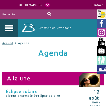
MES DÉMARCHES
Contact
Allo
Vill
Site officiel de Berre l'Étang
Inst
You
Accueil
Agenda
Agenda
Berr
Espa
Méd
A la une
Éclipse solaire
12
Vivons ensemble l’éclipse solaire
août
Butte
(à côté