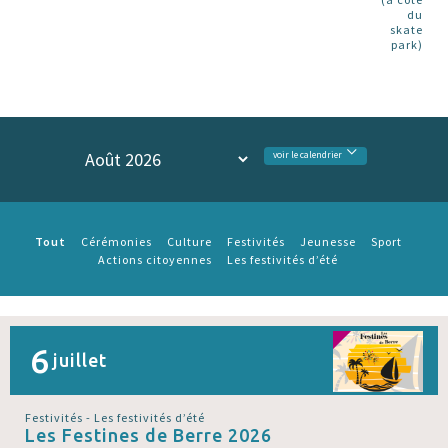
du
skate
park)
voir le calendrier
Tout
Cérémonies
Culture
Festivités
Jeunesse
Sport
Actions citoyennes
Les festivités d’été
6
juillet
Festivités - Les festivités d’été
Les Festines de Berre 2026