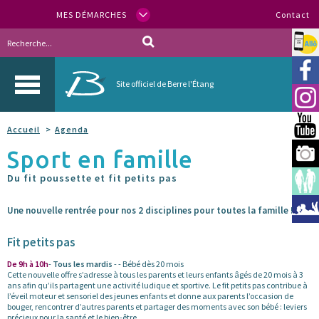
MES DÉMARCHES
Contact
Allo
Vill
Site officiel de Berre l'Étang
Inst
You
Accueil
Agenda
Sport en famille
Berr
Du fit poussette et fit petits pas
Espa
Méd
Une nouvelle rentrée pour nos 2 disciplines pour toutes la famille !
Fit petits pas
De 9h à 10h
-
Tous les mardis
- - Bébé dès 20 mois
Cette nouvelle offre s’adresse à tous les parents et leurs enfants âgés de 20 mois à 3
ans afin qu’ils partagent une activité ludique et sportive. Le fit petits pas contribue à
l’éveil moteur et sensoriel des jeunes enfants et donne aux parents l’occasion de
bouger, rencontrer d’autres parents et partager des moments avec son bébé : leviers
précieux pour la santé et le bien-être.