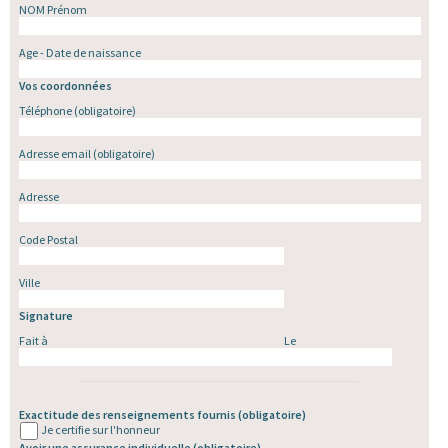
NOM Prénom
Age - Date de naissance
Vos coordonnées
Téléphone
(obligatoire)
Adresse email
(obligatoire)
Adresse
Code Postal
Ville
Signature
Fait à
Le
Exactitude des renseignements fournis
(obligatoire)
Je certifie sur l'honneur
Avoir une assurance individuelle
(obligatoire)