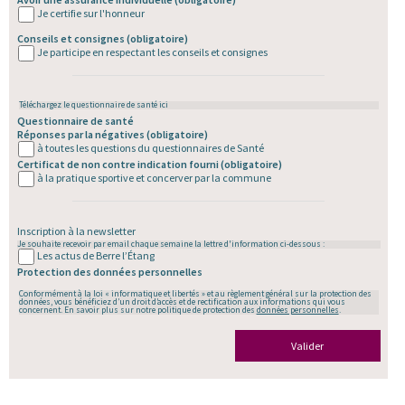
Je certifie sur l'honneur
Conseils et consignes
(obligatoire)
Je participe en respectant les conseils et consignes
Téléchargez le questionnaire de santé
ici
Questionnaire de santé
Réponses par la négatives
(obligatoire)
à toutes les questions du questionnaires de Santé
Certificat de non contre indication fourni
(obligatoire)
à la pratique sportive et concerver par la commune
Inscription à la newsletter
Je souhaite recevoir par email chaque semaine la lettre d'information ci-dessous :
Les actus de Berre l’Étang
Protection des données personnelles
Conformément à la loi « informatique et libertés » et au règlement général sur la protection des
données, vous bénéficiez d’un droit d’accès et de rectification aux informations qui vous
concernent. En savoir plus sur notre politique de protection des
données personnelles
.
Valider