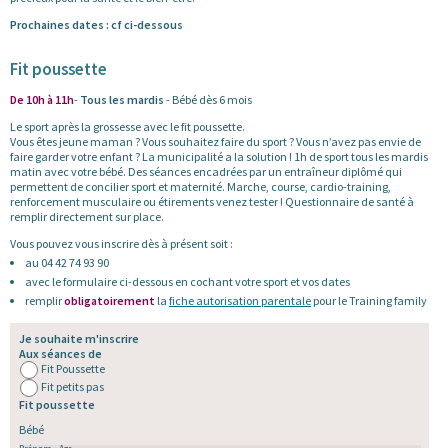
Prochaines dates : cf ci-dessous
Fit poussette
De 10h à 11h
-
Tous les mardis
- Bébé dès 6 mois
Le sport après la grossesse avec le fit poussette.
Vous êtes jeune maman ? Vous souhaitez faire du sport ? Vous n’avez pas envie de
faire garder votre enfant ? La municipalité a la solution ! 1h de sport tous les mardis
matin avec votre bébé. Des séances encadrées par un entraîneur diplômé qui
permettent de concilier sport et maternité. Marche, course, cardio-training,
renforcement musculaire ou étirements venez tester ! Questionnaire de santé à
remplir directement sur place.
Vous pouvez vous inscrire dès à présent soit :
au 04 42 74 93 90
avec le formulaire ci-dessous en cochant votre sport et vos dates
remplir
obligatoirement
la
fiche autorisation parentale
pour le Training family
Je souhaite m'inscrire
Aux séances de
Fit Poussette
Fit petits pas
Fit poussette
Bébé