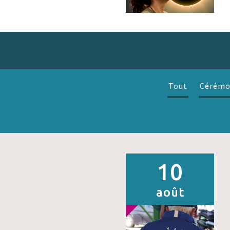
Tout
Cérémo
10
août