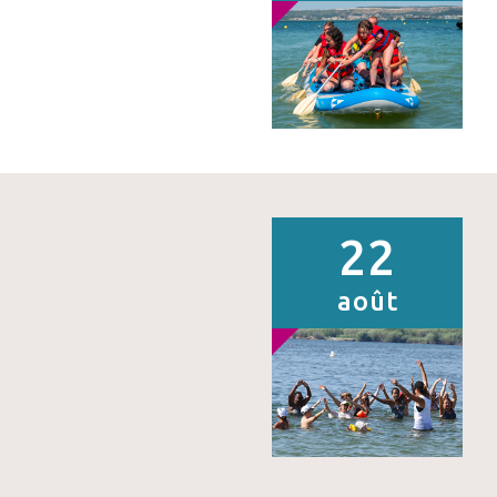
22
août