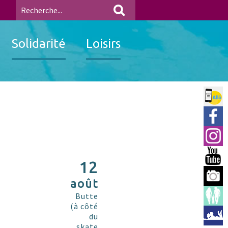
Solidarité
Loisirs
Allo 
Ville
Insta
You 
12
Berre
août
Espac
Butte
(à côté
Médi
du
skate