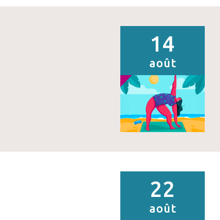
14
août
22
août