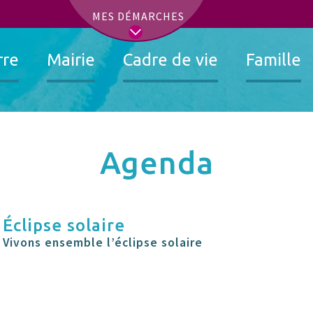
t
MES DÉMARCHES
rre
Mairie
Cadre de vie
Famille
Agenda
Éclipse solaire
Vivons ensemble l’éclipse solaire