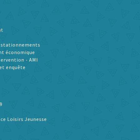
nt
t stationnements
nt économique
tervention - AMI
et enquête
9
ce Loisirs Jeunesse