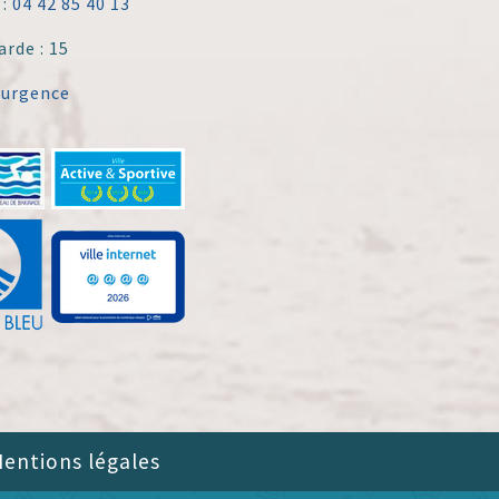
 :
04 42 85 40 13
arde : 15
'urgence
entions légales