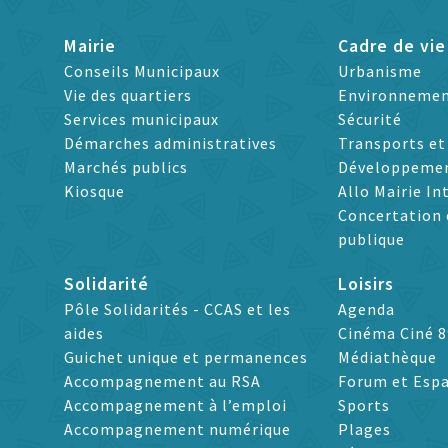
Mairie
Cadre de vie
Conseils Municipaux
Urbanisme
Vie des quartiers
Environneme
Services municipaux
Sécurité
Démarches administratives
Transports e
Marchés publics
Développeme
Kiosque
Allo Mairie In
Concertation 
publique
Solidarité
Loisirs
Pôle Solidarités - CCAS et les
Agenda
aides
Cinéma Ciné 8
Guichet unique et permanences
Médiathèque
Accompagnement au RSA
Forum et Espa
Accompagnement à l’emploi
Sports
Accompagnement numérique
Plages