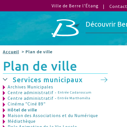
Ville de Berre l'Étang
Contac
Découvrir Be
Accueil
> Plan de ville
Plan de ville
Services municipaux
Archives Municipales
Centre administratif -
Entrée Cadaroscum
Centre administratif -
Entrée Marthoméla
Cinéma "Ciné 89"
Hôtel de ville
Maison des Associations et du Numérique
Médiathèque
Pole Animation de la Vie Locale