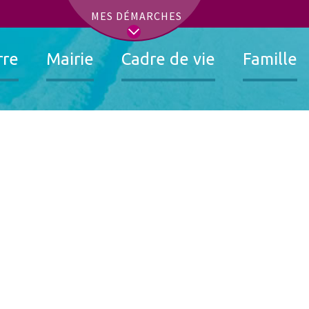
t
MES DÉMARCHES
rre
Mairie
Cadre de vie
Famille