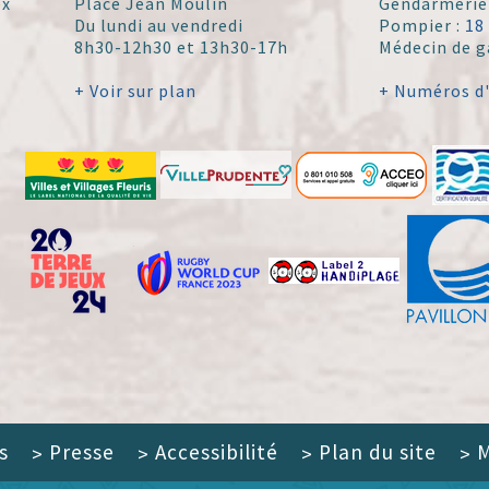
ex
Place Jean Moulin
Gendarmerie
Du lundi au vendredi
Pompier :
18
8h30-12h30 et 13h30-17h
Médecin de g
+ Voir sur plan
+ Numéros d
s
Presse
Accessibilité
Plan du site
M
>
>
>
>