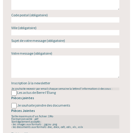
Code postal
(obligatoire)
Ville
(obligatoire)
Sujet de votre message
(obligatoire)
Votre message
(obligatoire)
Inscription à la newsletter
Je souhaite recevoir par email chaque semaine la lettre d'information ci-dessous :
Les actus de Berre l’Étang
Pièces jointes
Je souhaite joindre des documents
Pièces Jointes
Taille maximum d'un fichier: 1Mo
Format conseillé : .pdf
Sont également acceptés :
- les images aux formats : .jpg ou .png
- les documents aux formats .doc, .docx, .odt, .ods, .xls, .xslx