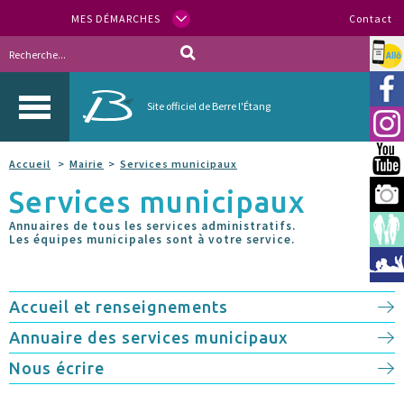
MES DÉMARCHES
Contact
Allo
Vill
Site officiel de Berre l'Étang
Inst
You
Accueil
Mairie
Services municipaux
Services municipaux
Berr
Annuaires de tous les services administratifs.
Espa
Les équipes municipales sont à votre service.
Méd
Accueil et renseignements
Annuaire des services municipaux
Nous écrire