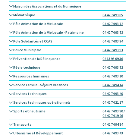
Maison des Associations et du Numérique
Médiathèque
04 42 74 93 85
Pôle Animation de la Vie Locale
04 42 74 93 72
Pôle Animation de la Vie Locale - Patrimoine
04 42 74 93 72
Pôle Solidarités et CCAS
04 42 74 93 94
Police Municipale
04 42 74 93 93
Prévention de la Délinquance
04 13 93 09 36
Régie technique
04 42 74 93 72
Ressources humaines
04 42 74 93 10
Service Famille - Séjours vacances
04 42 74 94 44
Services techniques
04 42 74 93 40
Services techniques opérationnels
04 42 74 21 17
Sports et nautisme
04 42 74 93 90 /
04 42 74 19 26
Transports
04 42 74 94 84
Urbanisme et Développement
04 42 74 93 43