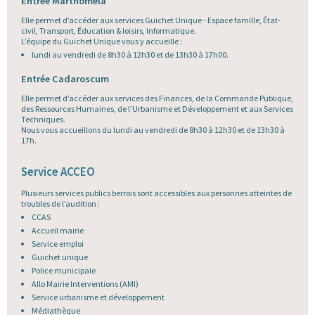
Entrée Marthoméla
Elle permet d’accéder aux services Guichet Unique - Espace famille, État-
civil, Transport, Éducation & loisirs, Informatique.
L’équipe du Guichet Unique vous y accueille :
lundi au vendredi de 8h30 à 12h30 et de 13h30 à 17h00.
Entrée Cadaroscum
Elle permet d’accéder aux services des Finances, de la Commande Publique,
des Ressources Humaines, de l’Urbanisme et Développement et aux Services
Techniques.
Nous vous accueillons du lundi au vendredi de 8h30 à 12h30 et de 13h30 à
17h.
Service ACCEO
Plusieurs services publics berrois sont accessibles aux personnes atteintes de
troubles de l’audition :
CCAS
Accueil mairie
Service emploi
Guichet unique
Police municipale
Allo Mairie Interventions (AMI)
Service urbanisme et développement
Médiathèque