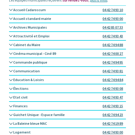
Les équipes municipales reçoivent
sur rendez-vous
,
plus d’infos
.
Accueil Cadaroscum
04 42 74 93 10
Accueil standard mairie
04 42 74 93 00
Archives Municipales
04 42 85 07 33
Attractivité et Emploi
04 42 74 93 43
Cabinet du Maire
04 42 74 94 88
Cinéma municipal - Ciné 89
04 42 74 00 27
Commande publique
04 42 74 94 95
Communication
04 42 74 93 81
Education & Loisirs
04 42 74 94 84
Élections
04 42 74 93 08
Etat civil
04 42 74 93 47
Finances
04 42 74 93 15
Guichet Unique - Espace famille
04 42 74 94 23
La Baleine bleue MAC
04 42 74 19 89
Logement
04 42 74 93 00