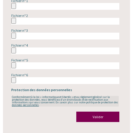
Fichier n° 1
Fichier n° 2
Fichier n° 3
Fichier n° 4
Fichier n° 5
Fichier n° 6
Protection des données personnelles
Conformément à la loi « informatique et libertés » et au règlement général sur la
protection des données, vous bénéficiez d’un droit d’accès et de rectification aux
informations qui vous concernent. En savoir plus sur notre politique de protection des
données personnelles
.
Valider