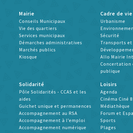
Mairie
Cadre de vie
Conseils Municipaux
Urbanisme
Vie des quartiers
Environneme
Services municipaux
Sécurité
Démarches administratives
Transports e
Marchés publics
Développeme
Kiosque
Allo Mairie In
Concertation 
publique
Solidarité
Loisirs
Pôle Solidarités - CCAS et les
Agenda
aides
Cinéma Ciné 8
Guichet unique et permanences
Médiathèque
Accompagnement au RSA
Forum et Espa
Accompagnement à l’emploi
Sports
Accompagnement numérique
Plages