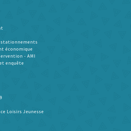
nt
t stationnements
nt économique
tervention - AMI
et enquête
9
ce Loisirs Jeunesse