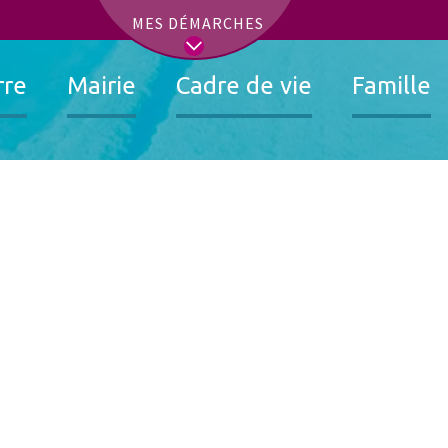
t
MES DÉMARCHES
rre
Mairie
Cadre de vie
Famille