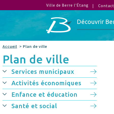
Ville de Berre l'Étang
Contac
Découvrir Be
Accueil
> Plan de ville
Plan de ville
Services municipaux
Activités économiques
Enfance et éducation
Santé et social