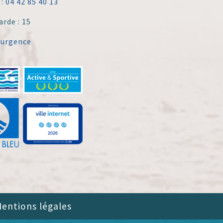
 :
04 42 85 40 13
arde : 15
'urgence
entions légales