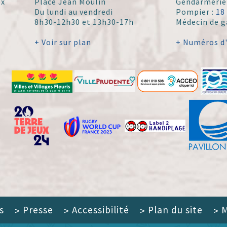
ex
Place Jean Moulin
Gendarmerie
Du lundi au vendredi
Pompier :
18
8h30-12h30 et 13h30-17h
Médecin de g
+ Voir sur plan
+ Numéros d
s
Presse
Accessibilité
Plan du site
M
>
>
>
>