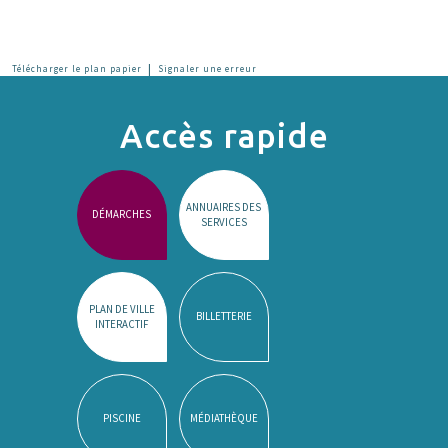
|
Télécharger le plan papier
Signaler une erreur
Accès rapide
ANNUAIRES DES
DÉMARCHES
SERVICES
PLAN DE VILLE
BILLETTERIE
INTERACTIF
PISCINE
MÉDIATHÈQUE