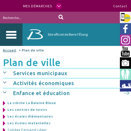
MES DÉMARCHES
Contact
Allo
Vill
Site officiel de Berre l'Étang
Inst
Accueil
> Plan de ville
You
Plan de ville
Berr
Services municipaux
Espa
Activités économiques
Méd
Enfance et éducation
La crèche La Baleine Bleue
Les centres de loisirs
Les écoles élémentaires
Les écoles maternelles
Collège Fernand Léger