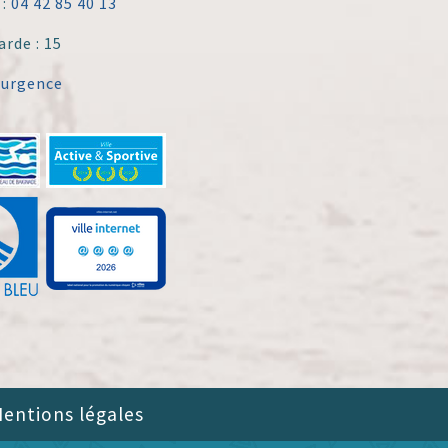
 :
04 42 85 40 13
arde : 15
'urgence
entions légales