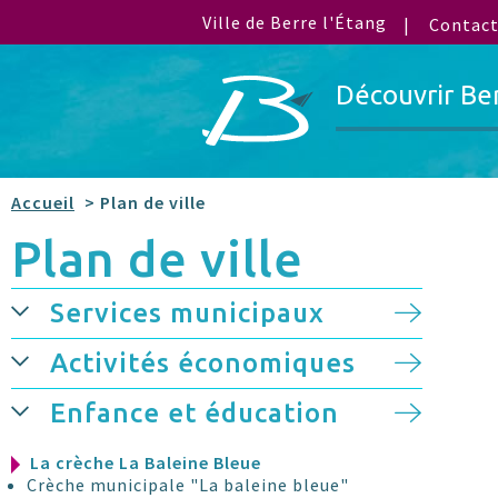
Ville de Berre l'Étang
Contac
Découvrir Be
Accueil
> Plan de ville
Plan de ville
Services municipaux
Activités économiques
Enfance et éducation
La crèche La Baleine Bleue
Crèche municipale "La baleine bleue"