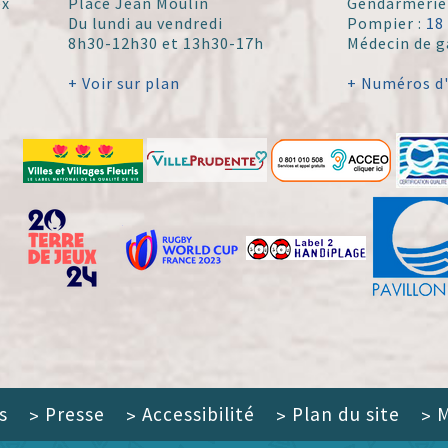
ex
Place Jean Moulin
Gendarmerie
Du lundi au vendredi
Pompier :
18
8h30-12h30 et 13h30-17h
Médecin de g
+ Voir sur plan
+ Numéros d
s
Presse
Accessibilité
Plan du site
M
>
>
>
>