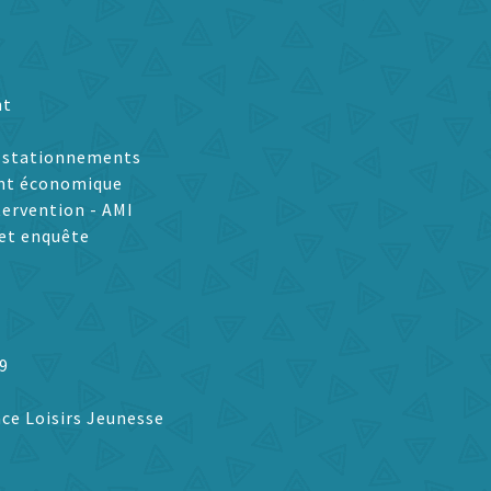
nt
t stationnements
nt économique
tervention - AMI
et enquête
9
ce Loisirs Jeunesse