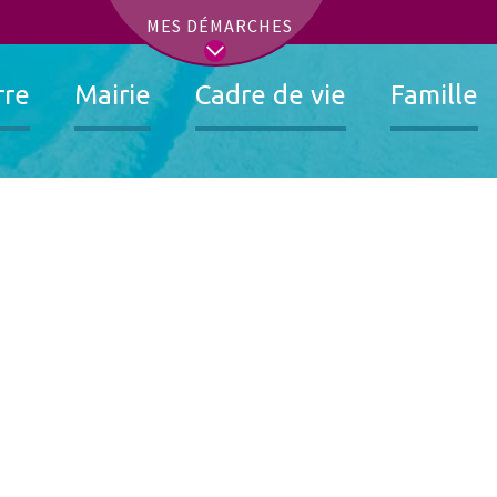
t
MES DÉMARCHES
rre
Mairie
Cadre de vie
Famille