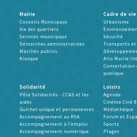
Mairie
Cadre de vie
Conseils Municipaux
Urbanisme
Vie des quartiers
Environneme
Services municipaux
Sécurité
Démarches administratives
Transports e
Marchés publics
Développeme
Kiosque
Allo Mairie In
Concertation 
publique
Solidarité
Loisirs
Pôle Solidarités - CCAS et les
Agenda
aides
Cinéma Ciné 8
Guichet unique et permanences
Médiathèque
Accompagnement au RSA
Forum et Espa
Accompagnement à l’emploi
Sports
Accompagnement numérique
Plages