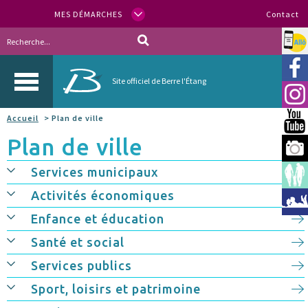
MES DÉMARCHES
Contact
Allo
Vill
Site officiel de Berre l'Étang
Inst
Accueil
> Plan de ville
You
Plan de ville
Berr
Services municipaux
Espa
Activités économiques
Méd
Enfance et éducation
Santé et social
Services publics
Sport, loisirs et patrimoine