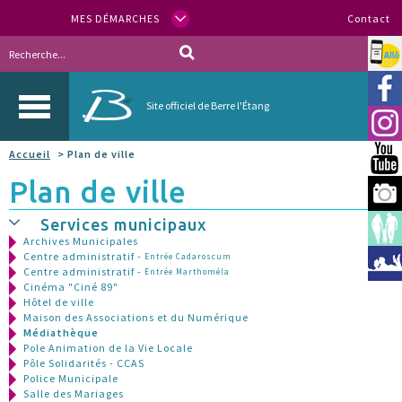
MES DÉMARCHES
Contact
Allo
Vill
Site officiel de Berre l'Étang
Inst
Accueil
> Plan de ville
You
Plan de ville
Berr
Services municipaux
Espa
Archives Municipales
Centre administratif -
Entrée Cadaroscum
Méd
Centre administratif -
Entrée Marthoméla
Cinéma "Ciné 89"
Hôtel de ville
Maison des Associations et du Numérique
Médiathèque
Pole Animation de la Vie Locale
Pôle Solidarités - CCAS
Police Municipale
Salle des Mariages