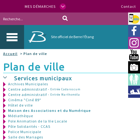
MES DÉMARCHES
Contact
Allo
Vill
Site officiel de Berre l'Étang
Inst
Accueil
> Plan de ville
You
Plan de ville
Berr
Services municipaux
Espa
Archives Municipales
Centre administratif -
Entrée Cadaroscum
Méd
Centre administratif -
Entrée Marthoméla
Cinéma "Ciné 89"
Hôtel de ville
Maison des Associations et du Numérique
Médiathèque
Pole Animation de la Vie Locale
Pôle Solidarités - CCAS
Police Municipale
Salle des Mariages