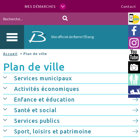
MES DÉMARCHES
Contact
Allo
Vill
Site officiel de Berre l'Étang
Inst
Accueil
> Plan de ville
You
Plan de ville
Berr
Services municipaux
Espa
Activités économiques
Méd
Enfance et éducation
Santé et social
Services publics
Sport, loisirs et patrimoine