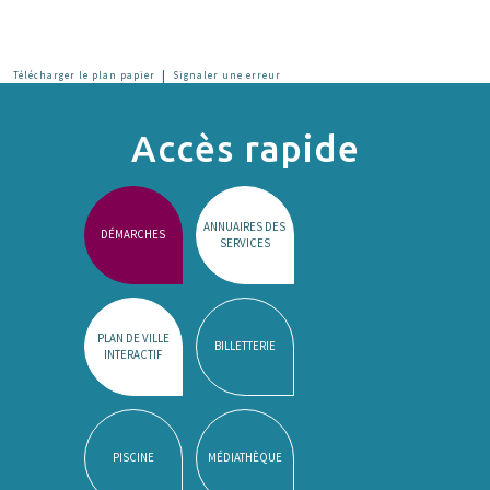
|
Télécharger le plan papier
Signaler une erreur
Accès rapide
ANNUAIRES DES
DÉMARCHES
SERVICES
PLAN DE VILLE
BILLETTERIE
INTERACTIF
PISCINE
MÉDIATHÈQUE