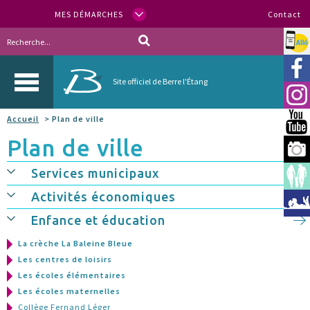
MES DÉMARCHES
Contact
Allo
Vill
Site officiel de Berre l'Étang
Inst
Accueil
> Plan de ville
You
Plan de ville
Berr
Services municipaux
Espa
Activités économiques
Méd
Enfance et éducation
La crèche La Baleine Bleue
Les centres de loisirs
Les écoles élémentaires
Les écoles maternelles
Collège Fernand Léger