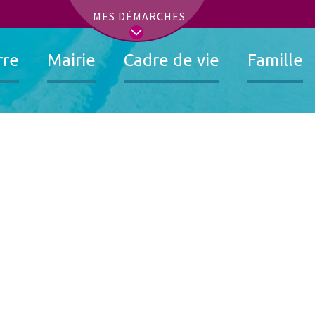
t
MES DÉMARCHES
rre
Mairie
Cadre de vie
Famille