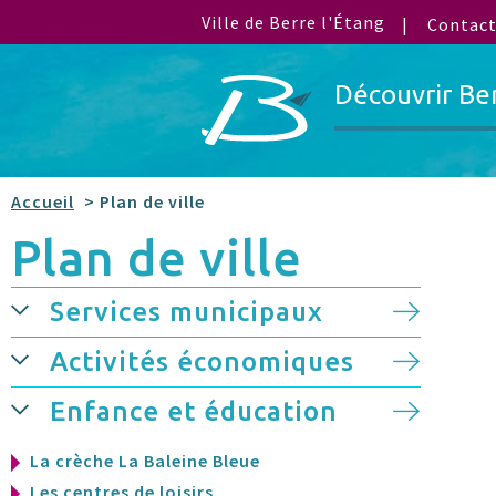
Ville de Berre l'Étang
Contac
Découvrir Be
Accueil
> Plan de ville
Plan de ville
Services municipaux
Activités économiques
Enfance et éducation
La crèche La Baleine Bleue
Les centres de loisirs