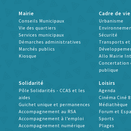
Mairie
Cadre de vie
Conseils Municipaux
Urbanisme
Vie des quartiers
Environneme
Services municipaux
Sécurité
Démarches administratives
Transports e
Marchés publics
Développeme
Kiosque
Allo Mairie In
Concertation 
publique
Solidarité
Loisirs
Pôle Solidarités - CCAS et les
Agenda
aides
Cinéma Ciné 8
Guichet unique et permanences
Médiathèque
Accompagnement au RSA
Forum et Espa
Accompagnement à l’emploi
Sports
Accompagnement numérique
Plages