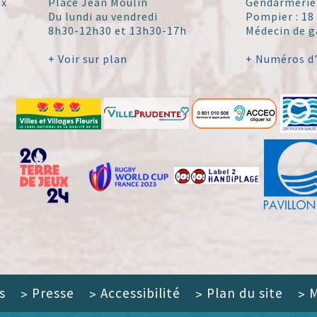
ex
Place Jean Moulin
Gendarmerie
Du lundi au vendredi
Pompier :
18
8h30-12h30 et 13h30-17h
Médecin de g
+ Voir sur plan
+ Numéros d
s
Presse
Accessibilité
Plan du site
M
>
>
>
>