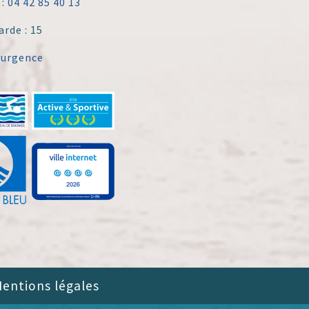
 :
04 42 85 40 13
arde : 15
'urgence
entions légales