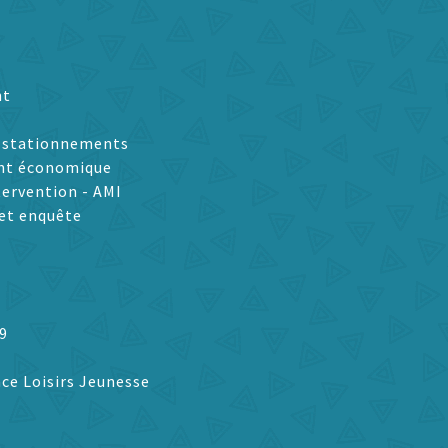
nt
t stationnements
nt économique
tervention - AMI
et enquête
9
ce Loisirs Jeunesse