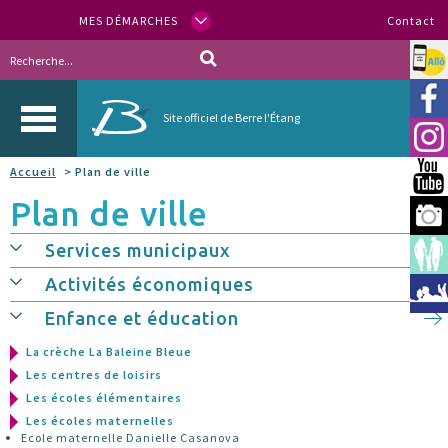
MES DÉMARCHES
Contact
Allo
Vill
Site officiel de Berre l'Étang
Inst
Accueil
> Plan de ville
You
Plan de ville
Berr
Services municipaux
Espa
Activités économiques
Méd
Enfance et éducation
La crèche La Baleine Bleue
Les centres de loisirs
Les écoles élémentaires
Les écoles maternelles
Ecole maternelle Danielle Casanova