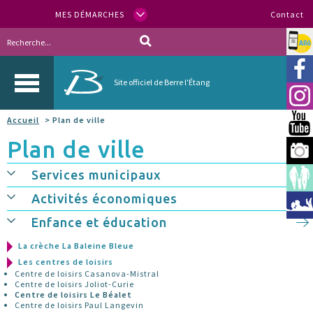
MES DÉMARCHES
Contact
Allo
Vill
Site officiel de Berre l'Étang
Inst
Accueil
> Plan de ville
You
Plan de ville
Berr
Services municipaux
Espa
Activités économiques
Méd
Enfance et éducation
La crèche La Baleine Bleue
Les centres de loisirs
Centre de loisirs Casanova-Mistral
Centre de loisirs Joliot-Curie
Centre de loisirs Le Béalet
Centre de loisirs Paul Langevin