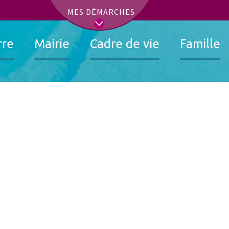
t
MES DÉMARCHES
rre
Mairie
Cadre de vie
Famille