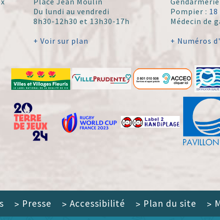
ex
Place Jean Moulin
Gendarmerie
Du lundi au vendredi
Pompier :
18
8h30-12h30 et 13h30-17h
Médecin de g
+ Voir sur plan
+ Numéros d
s
Presse
Accessibilité
Plan du site
M
>
>
>
>