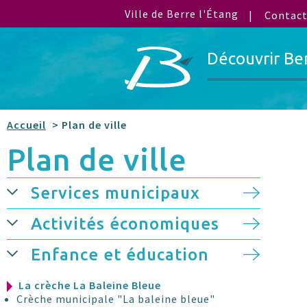
Ville de Berre l'Étang
Contac
Découvrir Be
Accueil
> Plan de ville
Plan de ville
Services municipaux
Activités économiques
Enfance et éducation
La crèche La Baleine Bleue
Crèche municipale "La baleine bleue"