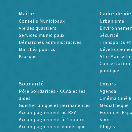
Mairie
Cadre de vie
Conseils Municipaux
Urbanisme
Vie des quartiers
Environneme
Services municipaux
Sécurité
Démarches administratives
Transports e
Marchés publics
Développeme
Kiosque
Allo Mairie In
Concertation 
publique
Solidarité
Loisirs
Pôle Solidarités - CCAS et les
Agenda
aides
Cinéma Ciné 8
Guichet unique et permanences
Médiathèque
Accompagnement au RSA
Forum et Espa
Accompagnement à l’emploi
Sports
Accompagnement numérique
Plages