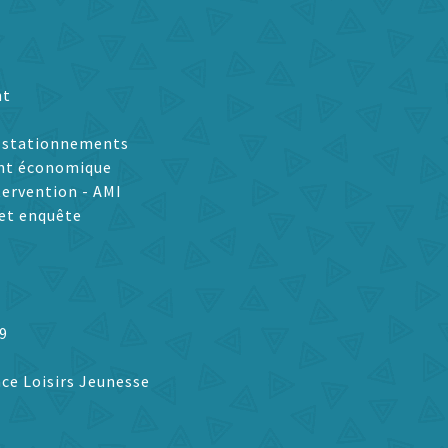
nt
t stationnements
nt économique
tervention - AMI
et enquête
9
ce Loisirs Jeunesse