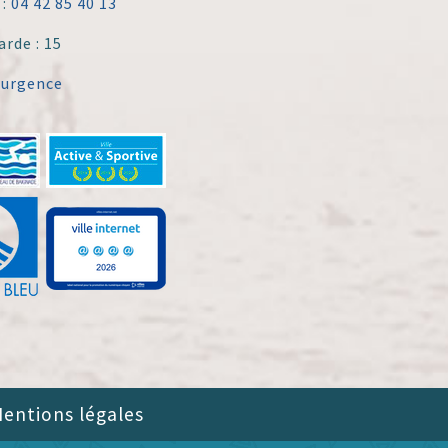
 :
04 42 85 40 13
arde : 15
'urgence
entions légales