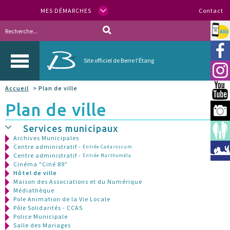
MES DÉMARCHES
Contact
Allo
Vill
Site officiel de Berre l'Étang
Inst
Accueil
> Plan de ville
You
Plan de ville
Berr
Services municipaux
Espa
Archives Municipales
Centre administratif -
Entrée Cadaroscum
Méd
Centre administratif -
Entrée Marthoméla
Cinéma "Ciné 89"
Hôtel de ville
Maison des Associations et du Numérique
Médiathèque
Pole Animation de la Vie Locale
Pôle Solidarités - CCAS
Police Municipale
Salle des Mariages