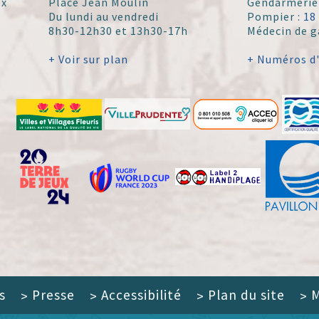
ex
Place Jean Moulin
Gendarmerie
Du lundi au vendredi
Pompier :
18
8h30-12h30 et 13h30-17h
Médecin de g
+ Voir sur plan
+ Numéros d
s
Presse
Accessibilité
Plan du site
M
>
>
>
>