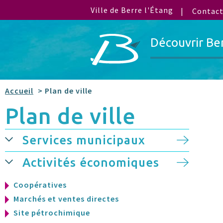
Ville de Berre l'Étang
Contac
Découvrir Be
Accueil
> Plan de ville
Plan de ville
Services municipaux
Activités économiques
Coopératives
Marchés et ventes directes
Site pétrochimique