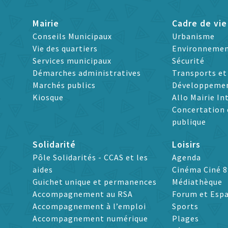
Mairie
Cadre de vie
Conseils Municipaux
Urbanisme
Vie des quartiers
Environneme
Services municipaux
Sécurité
Démarches administratives
Transports e
Marchés publics
Développeme
Kiosque
Allo Mairie In
Concertation 
publique
Solidarité
Loisirs
Pôle Solidarités - CCAS et les
Agenda
aides
Cinéma Ciné 8
Guichet unique et permanences
Médiathèque
Accompagnement au RSA
Forum et Espa
Accompagnement à l’emploi
Sports
Accompagnement numérique
Plages