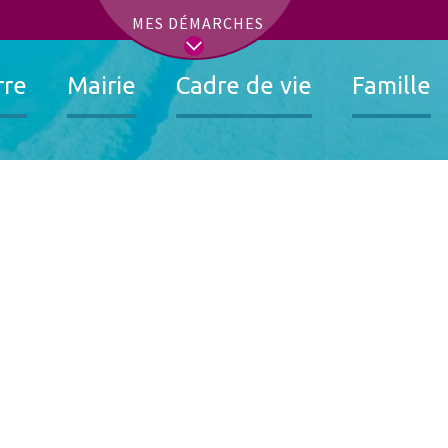
t
MES DÉMARCHES
rre
Mairie
Cadre de vie
Famille