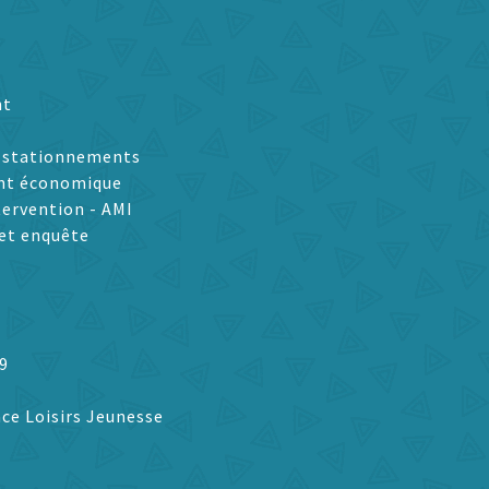
nt
t stationnements
nt économique
tervention - AMI
et enquête
9
ce Loisirs Jeunesse