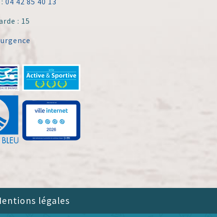
 :
04 42 85 40 13
arde : 15
'urgence
entions légales