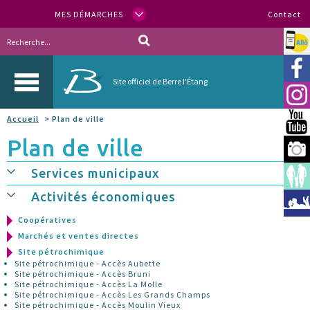
MES DÉMARCHES
Contact
Allo
Vill
Site officiel de Berre l'Étang
Inst
Accueil
> Plan de ville
You
Plan de ville
Berr
Services municipaux
Espa
Activités économiques
Méd
Coopératives
Marchés et ventes directes
Site pétrochimique
Site pétrochimique - Accès Aubette
Site pétrochimique - Accès Bruni
Site pétrochimique - Accès La Molle
Site pétrochimique - Accès Les Grands Champs
Site pétrochimique - Accès Moulin Vieux