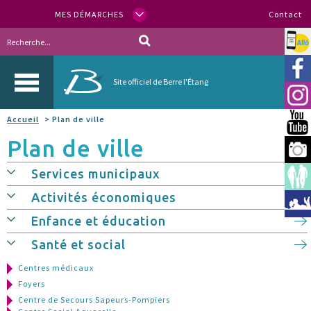
MES DÉMARCHES
Contact
Allo
Vill
Site officiel de Berre l'Étang
Inst
Accueil
> Plan de ville
You
Plan de ville
Berr
Services municipaux
Espa
Activités économiques
Méd
Enfance et éducation
Santé et social
Centres médicaux
Foyers
Centre de Secours Sapeurs-Pompiers