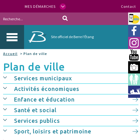
MES DÉMARCHES
Contact
Allo
Vill
Site officiel de Berre l'Étang
Inst
Accueil
> Plan de ville
You
Plan de ville
Berr
Services municipaux
Espa
Activités économiques
Méd
Enfance et éducation
Santé et social
Services publics
Sport, loisirs et patrimoine