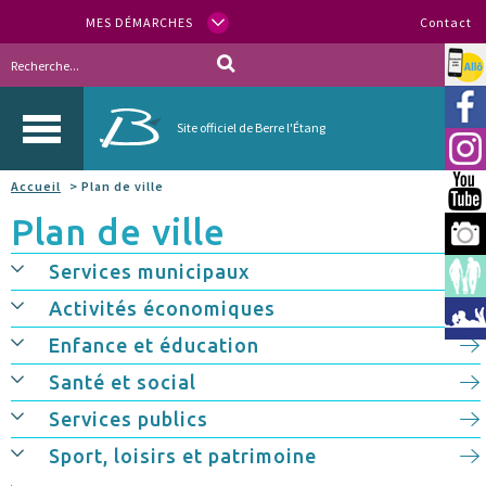
MES DÉMARCHES
Contact
Allo
Vill
Site officiel de Berre l'Étang
Inst
Accueil
> Plan de ville
You
Plan de ville
Berr
Services municipaux
Espa
Activités économiques
Méd
Enfance et éducation
Santé et social
Services publics
Sport, loisirs et patrimoine