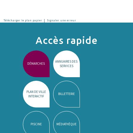
|
Télécharger le plan papier
Signaler une erreur
Accès rapide
ANNUAIRES DES
DÉMARCHES
SERVICES
PLAN DE VILLE
BILLETTERIE
INTERACTIF
PISCINE
MÉDIATHÈQUE