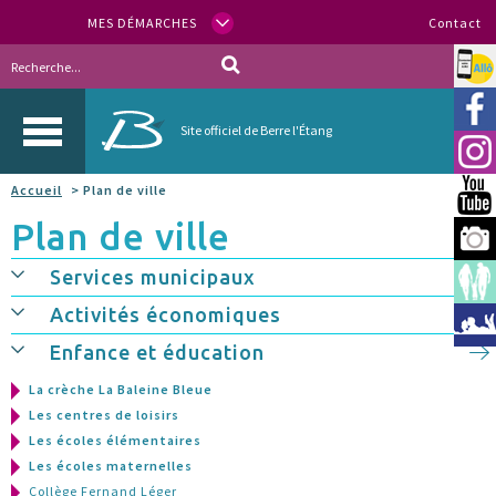
MES DÉMARCHES
Contact
Allo
Vill
Site officiel de Berre l'Étang
Inst
Accueil
> Plan de ville
You
Plan de ville
Berr
Services municipaux
Espa
Activités économiques
Méd
Enfance et éducation
La crèche La Baleine Bleue
Les centres de loisirs
Les écoles élémentaires
Les écoles maternelles
Collège Fernand Léger