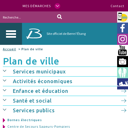
MES DÉMARCHES
Contact
Allo
Vill
Site officiel de Berre l'Étang
Inst
Accueil
> Plan de ville
You
Plan de ville
Berr
Services municipaux
Espa
Activités économiques
Méd
Enfance et éducation
Santé et social
Services publics
Bornes électriques
Centre de Secours Sapeurs-Pompiers