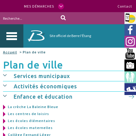
MES DÉMARCHES
Contact
Allo
Vill
Site officiel de Berre l'Étang
Inst
Accueil
> Plan de ville
You
Plan de ville
Berr
Services municipaux
Espa
Activités économiques
Méd
Enfance et éducation
La crèche La Baleine Bleue
Les centres de loisirs
Les écoles élémentaires
Les écoles maternelles
Collège Fernand Léger