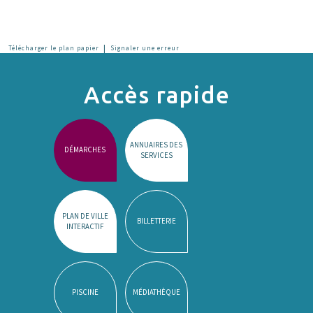
|
Télécharger le plan papier
Signaler une erreur
Accès rapide
ANNUAIRES DES
DÉMARCHES
SERVICES
PLAN DE VILLE
BILLETTERIE
INTERACTIF
PISCINE
MÉDIATHÈQUE