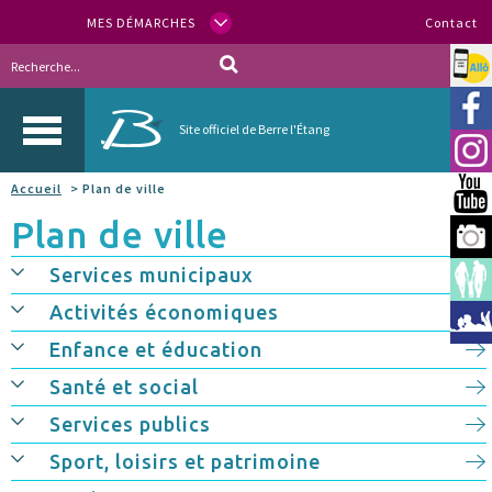
MES DÉMARCHES
Contact
Allo
Vill
Site officiel de Berre l'Étang
Inst
Accueil
> Plan de ville
You
Plan de ville
Berr
Services municipaux
Espa
Activités économiques
Méd
Enfance et éducation
Santé et social
Services publics
Sport, loisirs et patrimoine