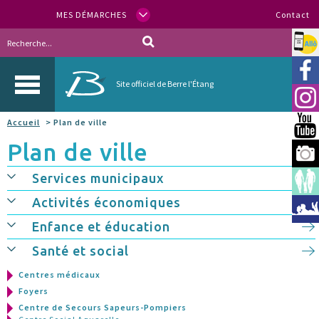
MES DÉMARCHES
Contact
Allo
Vill
Site officiel de Berre l'Étang
Inst
Accueil
> Plan de ville
You
Plan de ville
Berr
Services municipaux
Espa
Activités économiques
Méd
Enfance et éducation
Santé et social
Centres médicaux
Foyers
Centre de Secours Sapeurs-Pompiers