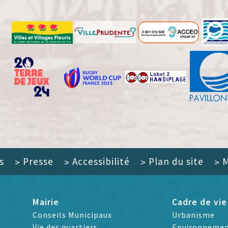
s
Presse
Accessibilité
Plan du site
M
>
>
>
>
Mairie
Cadre de vie
Conseils Municipaux
Urbanisme
Vie des quartiers
Environneme