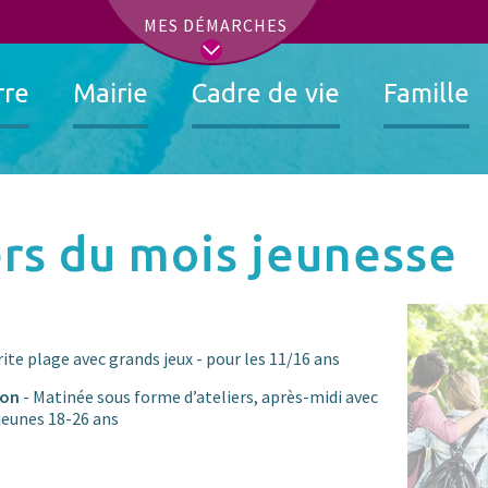
t
MES DÉMARCHES
rre
Mairie
Cadre de vie
Famille
iers du mois jeunesse
rite plage avec grands jeux - pour les 11/16 ans
ion
- Matinée sous forme d’ateliers, après-midi avec
 jeunes 18-26 ans