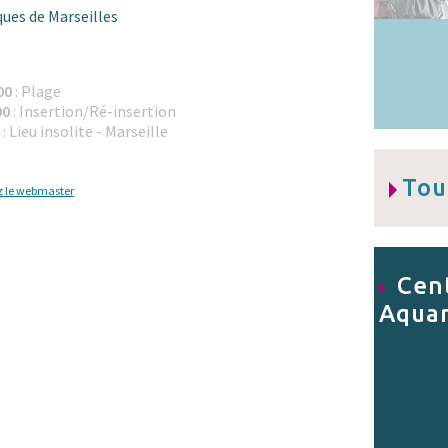
ues de Marseilles
h00
: Plage
00
: Insertion/Ré-insertion
0
: Lieu insolite - Marseille
Tou
z le webmaster
Cent
Aquar