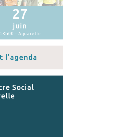
27
juin
13h00 - Aquarelle
t l'agenda
re Social
elle