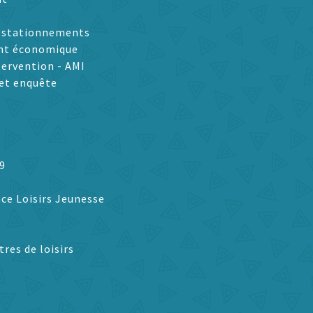
t stationnements
nt économique
tervention - AMI
et enquête
9
ce Loisirs Jeunesse
tres de loisirs