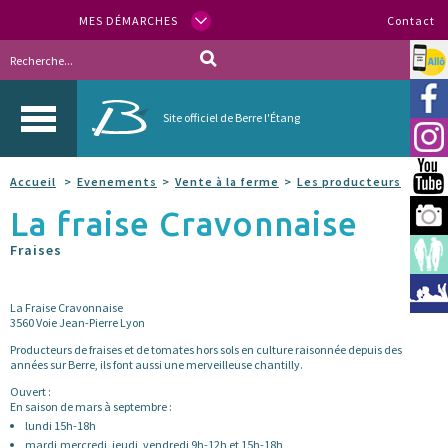
MES DÉMARCHES
Contact
Allo
Vill
Site officiel de Berre l'Étang
Inst
You
Accueil
Evenements
Vente à la ferme
Les producteurs
La fraise Cravonnaise
Berr
Fraises
Espa
Méd
La Fraise Cravonnaise
3560 Voie Jean-Pierre Lyon
Producteurs de fraises et de tomates hors sols en culture raisonnée depuis des
années sur Berre, ils font aussi une merveilleuse chantilly.
Ouvert :
En saison de mars à septembre :
lundi 15h-18h
mardi,mercredi, jeudi, vendredi 9h-12h et 15h-18h