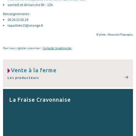
samedi et dimanche 9h - 12h.
Renseignements :
06 26 32 03 24
lapaillote13@orange.fr
© photo : Alexandre Piperoglou
Pour nous signaler une erreur -
Contactez le webmaster
Vente à la ferme
Les producteurs
La Fraise Cravonnaise