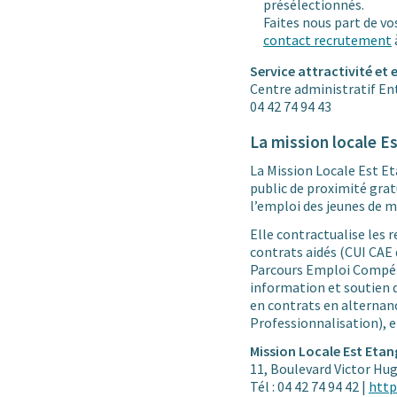
présélectionnés.
Faites nous part de v
contact recrutement
Service attractivité et
Centre administratif En
04 42 74 94 43
La mission locale E
La Mission Locale Est Et
public de proximité gratu
l’emploi des jeunes de m
Elle contractualise les
contrats aidés (CUI CAE 
Parcours Emploi Compét
information et soutien 
en contrats en alternan
Professionnalisation), e
Mission Locale Est Etan
11, Boulevard Victor Hug
Tél : 04 42 74 94 42 |
http