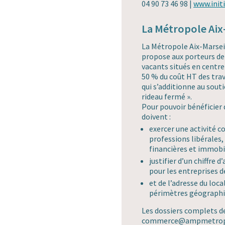
04 90 73 46 98 |
www.init
La Métropole Aix
La Métropole Aix-Marseil
propose aux porteurs de
vacants situés en centre-
50 % du coût HT des trav
qui s’additionne au souti
rideau fermé ».
Pour pouvoir bénéficier d
doivent :
exercer une activité c
professions libérales,
financières et immobi
justifier d’un chiffre d
pour les entreprises dé
et de l’adresse du loc
périmètres géographiq
Les dossiers complets d
commerce@ampmetropo