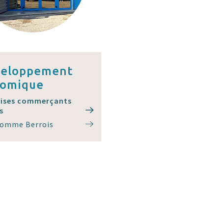
eloppement
nomique
rises commerçants
s
somme Berrois