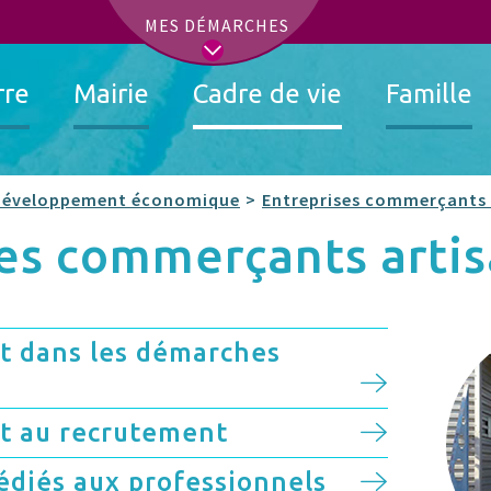
t
MES DÉMARCHES
rre
Mairie
Cadre de vie
Famille
Développement économique
Entreprises commerçants 
ses commerçants arti
 dans les démarches
 au recrutement
dédiés aux professionnels