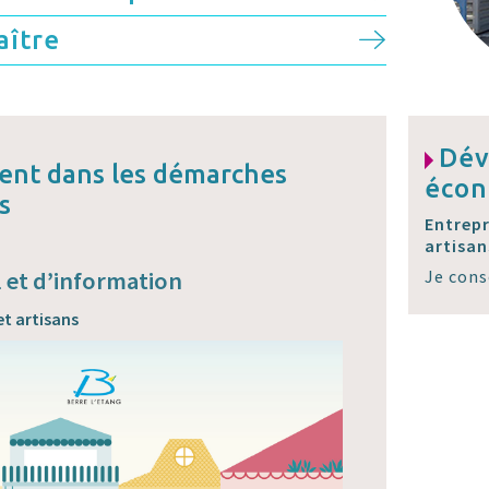
aître
Dév
nt dans les démarches
éco
s
Entrep
artisan
l et d’information
Je con
t artisans