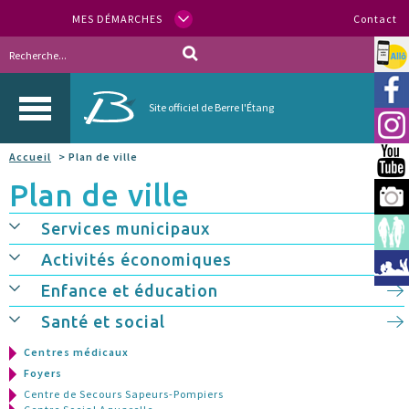
MES DÉMARCHES
Contact
Allo
Vill
Site officiel de Berre l'Étang
Inst
Accueil
> Plan de ville
You
Plan de ville
Berr
Services municipaux
Espa
Activités économiques
Méd
Enfance et éducation
Santé et social
Centres médicaux
Foyers
Centre de Secours Sapeurs-Pompiers