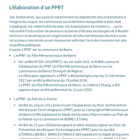
L’élaboration d’un PPRT
Son élaboration, qui associe notamment les exploitants des installations à
l’origine du risque, les communes sur le territoire desquelles le plan doit
s’appliquer, les collectivités locales, les associations de riverains…, aura
nécessité l’instruction de plusieurs dizaines d’études de dangers et d’études
technico-économiques et l’organisation de très nombreuses réunions avec
les acteurs concernés avant de pouvoir solliciter l’avis des riverains lors des
enquêtes publiques.
Il existe 2 PPRT sur la commune de Berre :
Le PPRT du Pôle Pétrochimique de Berre
Par arrêté N°533-2012PPRT/1 du 1er août 2013, le Préfet a prescrit
l’élaboration du PPRT du Pôle Pétrochimique de Berre sur les
communes de Berre l’Etang et de Rognac.
Le délai pour approuvé ce PPRT a été prolongé jusqu’au 31 décembre
2017 par arrêté préfectoral du 19 juillet 2016.
Le PPRT du Pôle Pétrochimique de Berre, sis à Berre-l’Etang, a été
approuvé par arrêté préfectoral du 12 juin 2019.
Le PPRT du Port de la Pointe
Arrêté du 14 juin 2011 prescrivant l’élaboration du Plan de Prévention
des Risques Technologiques (PPRT) pour la Compagnie Pétrochimique
de Berre (CPB) exploitant le dépôt de liquides inflammables au Port de
la Pointe sur la commune de BERRE L’ETANG
Arrêté du 13 juin 2014 prolongeant le délai de prescription du Plan de
Prévention des Risques Technologiques (PPRT) pour la société
LYONDELLBASELL SERVICES FRANCE SAS exploitant le dépôt de liquides
inflammables au Port de la Pointe sur la commune de BERRE L’ETANG