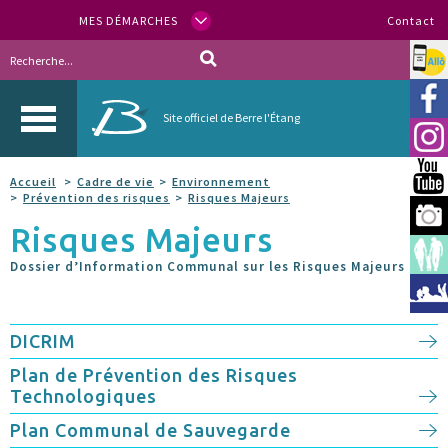
MES DÉMARCHES
Contact
Allo
Vill
Site officiel de Berre l'Étang
Inst
You
Accueil
Cadre de vie
Environnement
Prévention des risques
Risques Majeurs
Berr
Risques Majeurs
Espa
Dossier d’Information Communal sur les Risques Majeurs
Méd
DICRIM
Plan de Prévention des Risques
Technologiques
Plan Communal de Sauvegarde