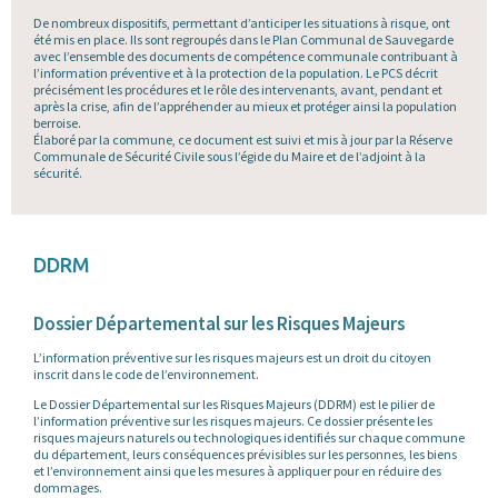
De nombreux dispositifs, permettant d’anticiper les situations à risque, ont
été mis en place. Ils sont regroupés dans le Plan Communal de Sauvegarde
avec l’ensemble des documents de compétence communale contribuant à
l’information préventive et à la protection de la population. Le PCS décrit
précisément les procédures et le rôle des intervenants, avant, pendant et
après la crise, afin de l’appréhender au mieux et protéger ainsi la population
berroise.
Élaboré par la commune, ce document est suivi et mis à jour par la Réserve
Communale de Sécurité Civile sous l’égide du Maire et de l’adjoint à la
sécurité.
DDRM
Dossier Départemental sur les Risques Majeurs
L’information préventive sur les risques majeurs est un droit du citoyen
inscrit dans le code de l’environnement.
Le Dossier Départemental sur les Risques Majeurs (DDRM) est le pilier de
l’information préventive sur les risques majeurs. Ce dossier présente les
risques majeurs naturels ou technologiques identifiés sur chaque commune
du département, leurs conséquences prévisibles sur les personnes, les biens
et l’environnement ainsi que les mesures à appliquer pour en réduire des
dommages.