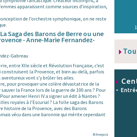
symphonie fantastique. Créateur incompris, à
s femmes apparaissent comme sources d’inspiration,
 conception de l’orchestre symphonique, on ne reste
que.
 La Saga des Barons de Berre ou une
Provence - Anne-Marie Fernandez-
Tou
andez-Gabreau
re, entre XIIe siècle et Révolution française, c’est
construisent la Provence, et bien au-delà, parfois
 aventureux vont s’y brûler les ailes.
Cent
rre, pour provoquer une colère dévastatrice de la
-
sauver la France lors de la guerre de 100 ans ? Pour
Entré
? Pour amener Henri IV a signer un édit à Nantes ?
lles royales à l’Escurial ? La folle saga des Barons
e histoire de la Provence, avec des Barons
jamais vécu dans une baronnie qui mérite cependant
© freepick