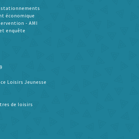
t stationnements
nt économique
tervention - AMI
et enquête
9
ce Loisirs Jeunesse
tres de loisirs