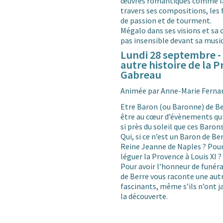
œuvres romantiques comme la 
travers ses compositions, le
de passion et de tourment.
Mégalo dans ses visions et sa
pas insensible devant sa musi
Lundi 28 septembre -
autre histoire de la 
Gabreau
Animée par Anne-Marie Fern
Etre Baron (ou Baronne) de Ber
être au cœur d’évènements qui 
si près du soleil que ces Barons
Qui, si ce n’est un Baron de Be
Reine Jeanne de Naples ? Pour 
léguer la Provence à Louis XI 
Pour avoir l’honneur de funérai
de Berre vous raconte une autr
fascinants, même s’ils n’ont 
la découverte.