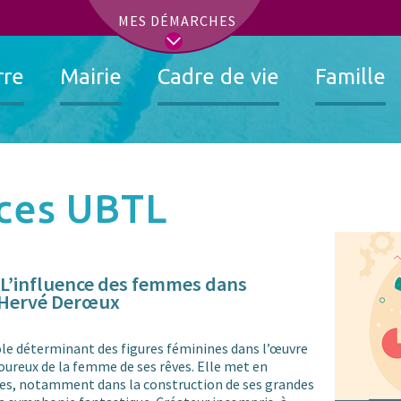
t
MES DÉMARCHES
rre
Mairie
Cadre de vie
Famille
nces UBTL
 L’influence des femmes dans
- Hervé Derœux
ôle déterminant des figures féminines dans l’œuvre
oureux de la femme de ses rêves. Elle met en
ses, notamment dans la construction de ses grandes