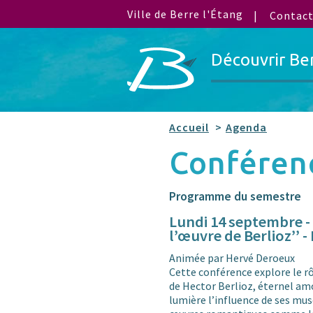
Ville de Berre l'Étang
Contac
Découvrir Be
Accueil
Agenda
Confére
Programme du semestre
Lundi 14 septembre -
l’œuvre de Berlioz’’ 
Animée par Hervé Deroeux
Cette conférence explore le r
de Hector Berlioz, éternel am
lumière l’influence de ses mu