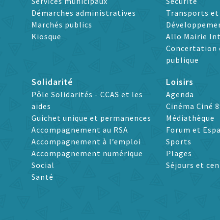
Services municipaux
Sécurité
Démarches administratives
Transports e
Marchés publics
Développeme
Kiosque
Allo Mairie In
Concertation 
publique
Solidarité
Loisirs
Pôle Solidarités - CCAS et les
Agenda
aides
Cinéma Ciné 8
Guichet unique et permanences
Médiathèque
Accompagnement au RSA
Forum et Espa
Accompagnement à l’emploi
Sports
Accompagnement numérique
Plages
Social
Séjours et cen
Santé