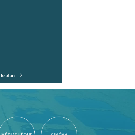
 le plan
MÉDIATHÈQUE
CINÉMA