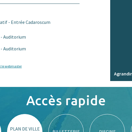
ratif - Entrée Cadaroscum
0
- Auditorium
0
- Auditorium
z le webmaster
Agrandir
Accès rapide
PLAN DE VILLE
BILLETTERIE
PISCINE