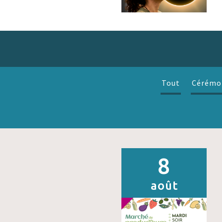
Tout
Cérémo
8
août