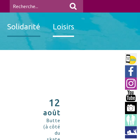
Solidarité
Loisirs
Allo 
Ville
Insta
You 
12
Berre
août
Espac
Butte
(à côté
Médi
du
skate