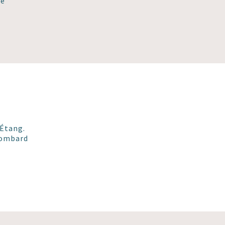
hé
’Étang.
Bombard