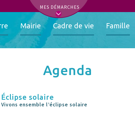
t
MES DÉMARCHES
rre
Mairie
Cadre de vie
Famille
Agenda
Éclipse solaire
Vivons ensemble l’éclipse solaire