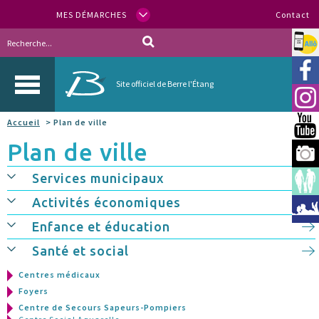
MES DÉMARCHES
Contact
Allo
Vill
Site officiel de Berre l'Étang
Inst
Accueil
> Plan de ville
You
Plan de ville
Berr
Services municipaux
Espa
Activités économiques
Méd
Enfance et éducation
Santé et social
Centres médicaux
Foyers
Centre de Secours Sapeurs-Pompiers