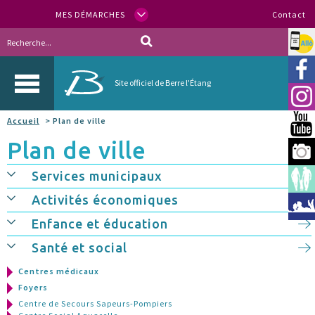
MES DÉMARCHES
Contact
Allo
Vill
Site officiel de Berre l'Étang
Inst
Accueil
> Plan de ville
You
Plan de ville
Berr
Services municipaux
Espa
Activités économiques
Méd
Enfance et éducation
Santé et social
Centres médicaux
Foyers
Centre de Secours Sapeurs-Pompiers