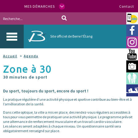
MES DÉMARCHES
Contact
Allo
Vill
Site officiel de Berre l'Étang
Inst
You
Accueil
Agenda
Zone à 30
Berr
30 minutes de sport
Espa
Méd
Du sport, toujours du sport, encore du sport !
La pratique régulière d’une activité physique et sportive contribue au bien-être et à
l’amélioration de la santé.
Dans cette optique, la ville a mis en place, des rendez-vous réguliers accessibles à
tous pour vous permettre de pratiquer une activité physique. Le programme prévoit
une alternance de renforcement musculaire et un travail cardio-vasculaire.
Les séances seront adaptées à chaque niveau. Un questionnaire santé sera
obligatoirement renseigné sur place.