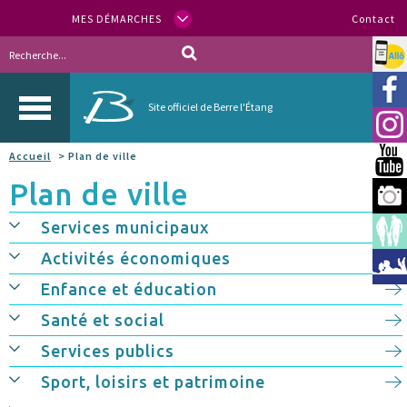
MES DÉMARCHES
Contact
Allo
Vill
Site officiel de Berre l'Étang
Inst
Accueil
> Plan de ville
You
Plan de ville
Berr
Services municipaux
Espa
Activités économiques
Méd
Enfance et éducation
Santé et social
Services publics
Sport, loisirs et patrimoine